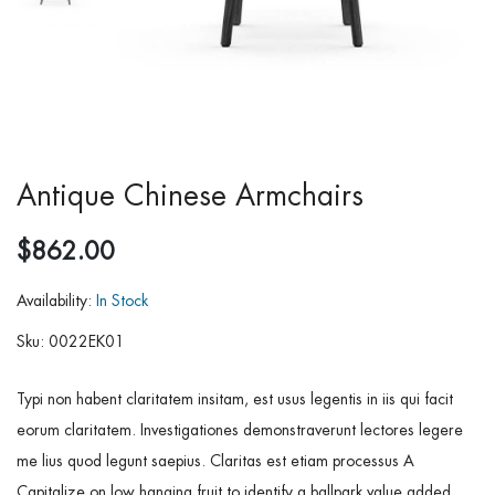
Antique Chinese Armchairs
$862.00
Availability:
In Stock
Sku:
0022EK01
Typi non habent claritatem insitam, est usus legentis in iis qui facit
eorum claritatem. Investigationes demonstraverunt lectores legere
me lius quod legunt saepius. Claritas est etiam processus A
Capitalize on low hanging fruit to identify a ballpark value added