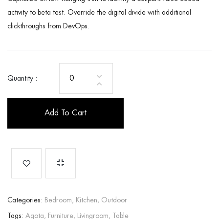
activity to beta test. Override the digital divide with additional
clickthroughs from DevOps.
Quantity :
Add To Cart
Categories:
Bedroom,
Kitchen,
Outdoor
Tags:
Agota,
Furniture,
Livingroom,
Table