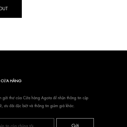
OUT
Ù CỬA HÀNG
 gửi thư của Cửa hàng Agota để nhận thông tin cập
ề, ưu đãi đặc biệt và thông tin giảm giá khác.
Gửi