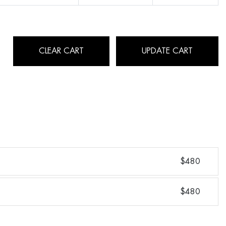
CLEAR CART
UPDATE CART
$480
$480