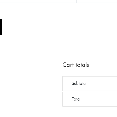
Cart totals
Subtotal
Total