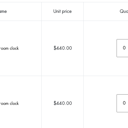
name
Unit price
Quan
$440.00
room clock
$440.00
room clock