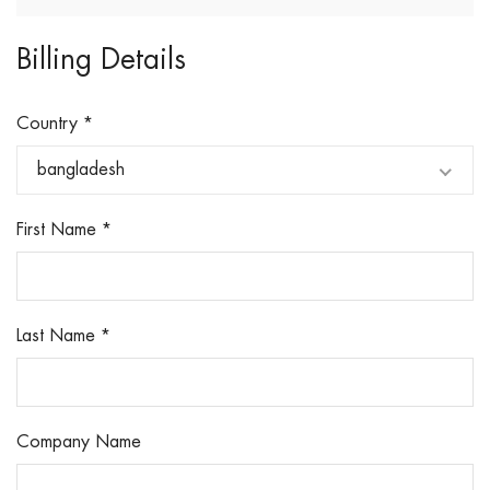
Billing Details
Country
*
bangladesh
First Name
*
Last Name
*
Company Name