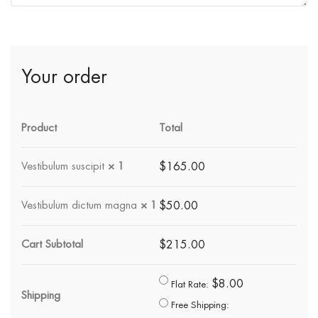
Your order
Product
Total
Vestibulum suscipit
× 1
$165.00
Vestibulum dictum magna
× 1
$50.00
Cart Subtotal
$215.00
$8.00
Flat Rate:
Shipping
Free Shipping: