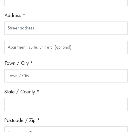
Address
*
Town / City
*
State / County
*
Postcode / Zip
*